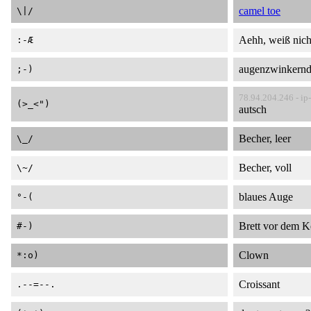
camel toe
\|/
Aehh, weiß nich
:-Æ
augenzwinkern
;-)
78.94.204.246 - ip
(>_<")
autsch
Becher, leer
\_/
Becher, voll
\~/
blaues Auge
°-(
Brett vor dem K
#-)
Clown
*:o)
Croissant
.--=--.