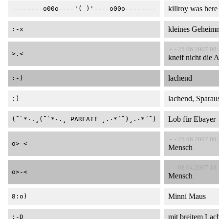
killroy was here
--------o00o----'(_)'----o00o--------
kleines Geheimn
:-x
- - 25.06.2007 08
>.<
kneif nicht die
lachend
:-)
lachend, Sparau
:)
Lob für Ebayer
(¯`*·.¸(¯`*·.¸ PARFAIT ¸.·*´¯)¸.·*´¯)
- - 25.06.2007 08
o>-<
Mensch
- - 08.04.2007 18
o>-<
Mensch
Minni Maus
8:o)
mit breitem Lac
:-D