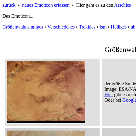
zurück
•
neues Emoticon erfassen
• Hier geht es zu den
Arschies
Das Emoticon...
Größenwahnsinniges
•
Verschiedenes
•
Trekkies
•
fsm
•
Heiliges
•
ab
Größenwah
der größte Smile
Image: ESA/N
Hier
gibt es meh
Oder bei
Googl