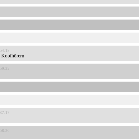
:54:18
t Kopfhörern
:59:22
:37:17
:58:20