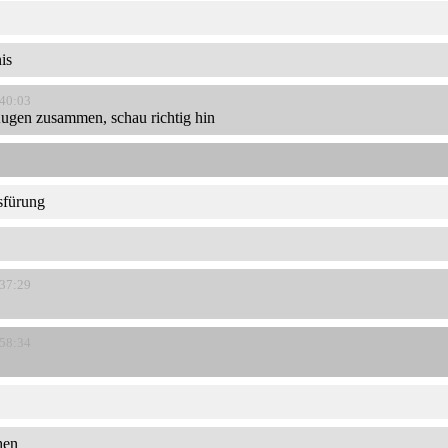
is
:40:03
 Augen zusammen, schau richtig hin
sfürung
:37:29
:58:34
hen