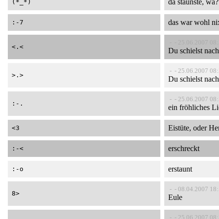
da staunste, wa?
(*_*)
das war wohl nix
:-7
- - 25.06.2007 08
<.<
Du schielst nach
- - 25.06.2007 08
>.>
Du schielst nach
- - 25.06.2007 08
:-.
ein fröhliches L
Eistüte, oder He
<3
erschreckt
:-<
erstaunt
:-o
- - 08.04.2007 18
8>
Eule
- - 25.06.2007 08