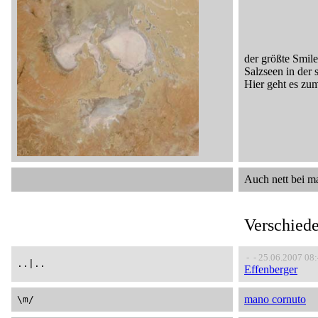
der größte Smile
Salzseen in der 
Hier geht es z
Auch nett bei m
Verschied
- - 25.06.2007 08
..|..
Effenberger
mano cornuto
\m/