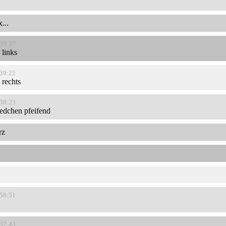
...
:39:37
 links
:39:22
 rechts
:38:23
iedchen pfeifend
rz
:58:51
:37:43