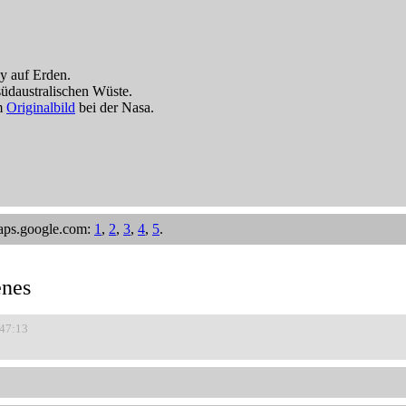
y auf Erden.
südaustralischen Wüste.
um
Originalbild
bei der Nasa.
aps.google.com:
1
,
2
,
3
,
4
,
5
.
enes
:47:13