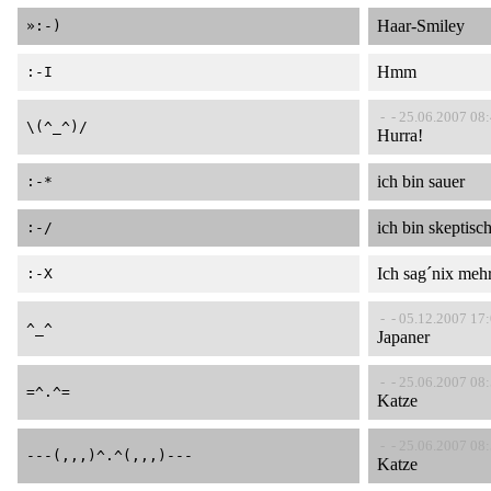
Haar-Smiley
»:-)
Hmm
:-I
- - 25.06.2007 08
\(^_^)/
Hurra!
ich bin sauer
:-*
ich bin skeptisc
:-/
Ich sag´nix meh
:-X
- - 05.12.2007 17
^_^
Japaner
- - 25.06.2007 08
=^.^=
Katze
- - 25.06.2007 08
---(,,,)^.^(,,,)---
Katze