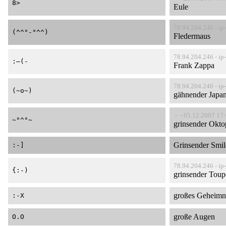
8>
Eule
78.94.204.246 - ip
(^^°-°^^)
Fledermaus
78.94.204.246 - ip
:–(-
Frank Zappa
78.94.204.246 - ip
(~o~)
gähnender Japa
- - 05.12.2007 17
~°^°~
grinsender Okto
Grinsender Smi
:-]
78.94.204.246 - ip
{:-)
grinsender Toup
großes Geheimn
:-X
große Augen
O.O