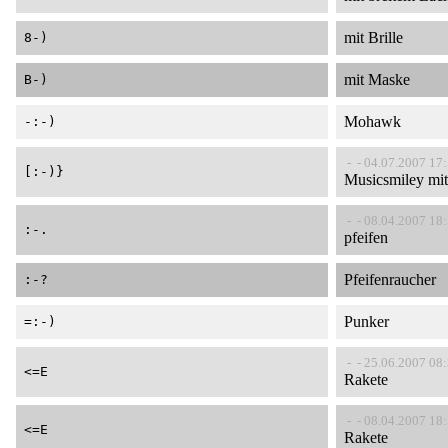
mit Brille
8-)
mit Maske
B-)
Mohawk
-:-)
- - 04.07.2007 17
[:-)}
Musicsmiley mi
- - 08.04.2007 18
:-.
pfeifen
Pfeifenraucher
:-?
Punker
=:-)
- - 25.06.2007 08
<=E
Rakete
- - 08.04.2007 18
<=E
Rakete