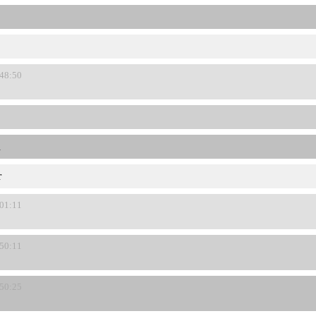
:48:50
h
r
:01:11
:50:11
:50:25